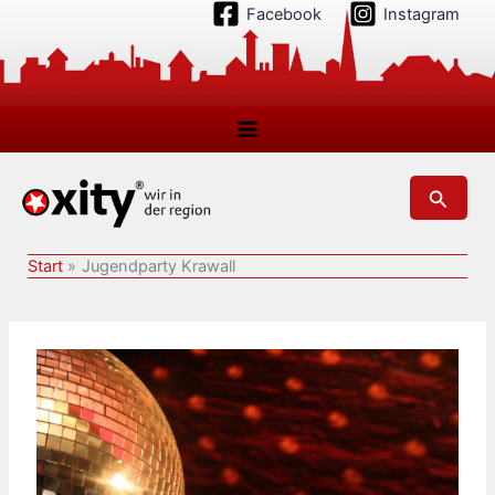
Zum
Facebook
Instagram
Inhalt
springen
Suchen
Start
Jugendparty Krawall