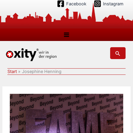
Zum
Facebook
Instagram
Inhalt
springen
Suchen
Start
Josephine Henning