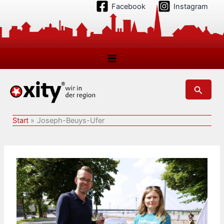
Zum
Facebook
Instagram
Inhalt
springen
Suchen
Start
Joseph-Beuys-Ufer