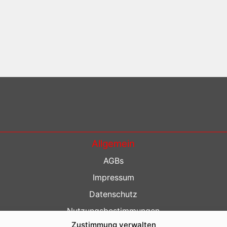
Allgemein
AGBs
Impressum
Datenschutz
Nutzungsbestimmungen
Zustimmung verwalten