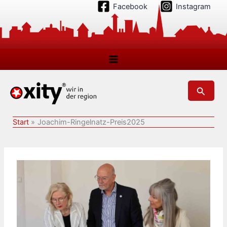
Zum
Facebook
Instagram
Inhalt
springen
Suchen
Start
Joachim-Ringelnatz-Preis2025