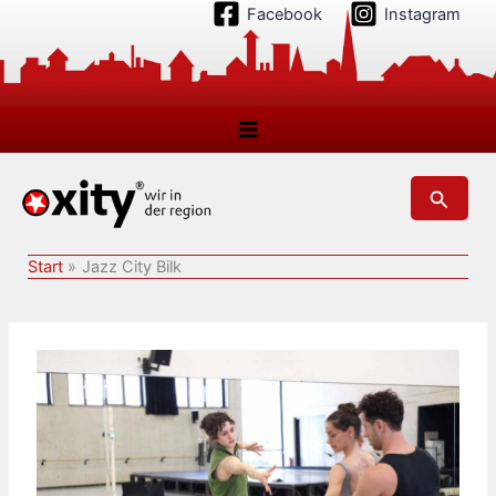
Zum
Facebook
Instagram
Inhalt
springen
Suchen
Start
Jazz City Bilk