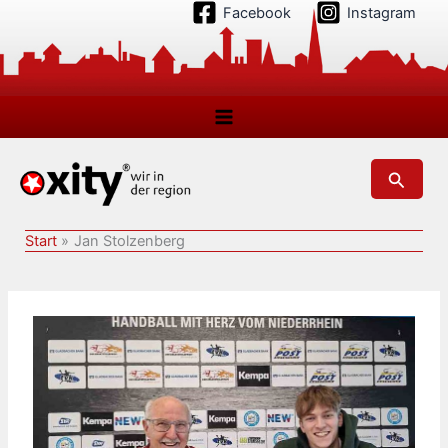
Zum
Facebook
Instagram
Inhalt
springen
Suchen
Start
Jan Stolzenberg