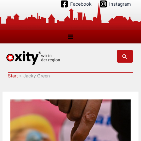
Zum
Facebook
Instagram
Inhalt
springen
Suchen
Start
Jacky Green