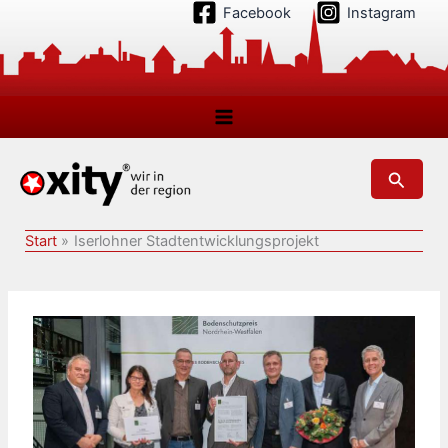
Zum
Facebook
Instagram
Inhalt
springen
Suchen
Start
Iserlohner Stadtentwicklungsprojekt