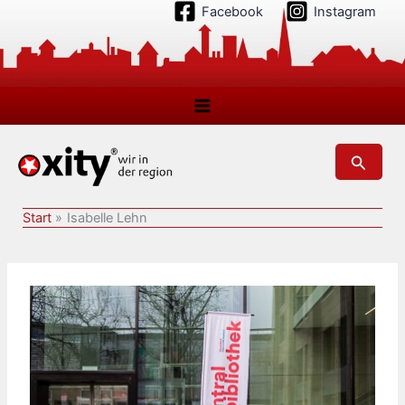
Zum
Facebook
Instagram
Inhalt
springen
Suchen
Start
Isabelle Lehn