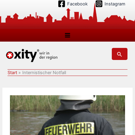
Zum
Facebook
Instagram
Inhalt
springen
Suchen
Start
Internistischer Notfall