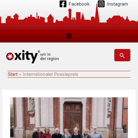
Zum
Facebook
Instagram
Inhalt
springen
Suchen
Start
Internationaler Poesiepreis