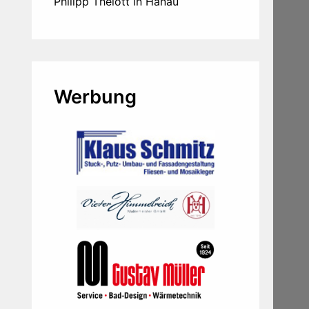
Philipp Thelott in Hanau
Werbung