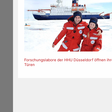
Forschungslabore der HHU Düsseldorf öffnen ihr
Türen