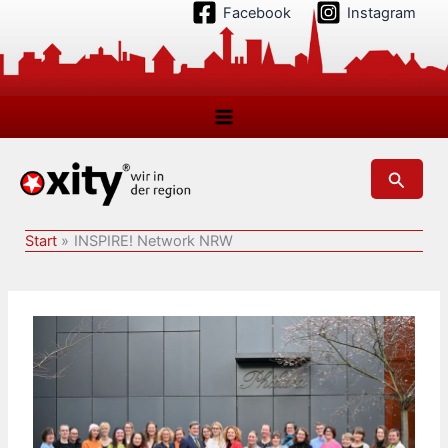
Zum
Facebook
Instagram
Inhalt
springen
Suchen
Start
INSPIRE! Network NRW