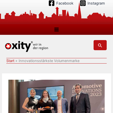
Zum
Facebook
Instagram
Inhalt
springen
Suchen
Start
Innovationsstärkste Volumenmarke