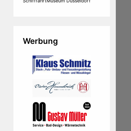
SchifffahrtMuseum Düsseldorf
Werbung