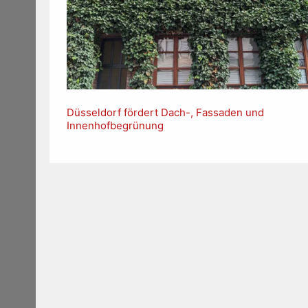
Düsseldorf fördert Dach-, Fassaden und
Innenhofbegrünung