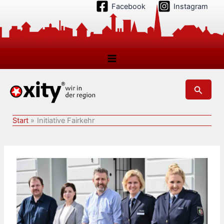
Zum
Facebook
Instagram
Inhalt
springen
Suchen
Start
Initiative Fairkehr