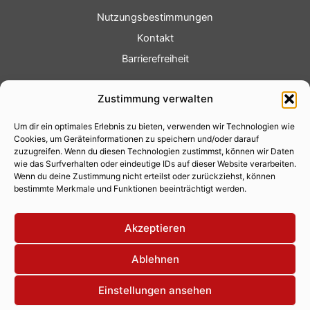
Nutzungsbestimmungen
Kontakt
Barrierefreiheit
Service
Zustimmung verwalten
Fotoservice
Um dir ein optimales Erlebnis zu bieten, verwenden wir Technologien wie
Videoservice
Cookies, um Geräteinformationen zu speichern und/oder darauf
Werbung
zuzugreifen. Wenn du diesen Technologien zustimmst, können wir Daten
wie das Surfverhalten oder eindeutige IDs auf dieser Website verarbeiten.
Contenterstellung
Wenn du deine Zustimmung nicht erteilst oder zurückziehst, können
bestimmte Merkmale und Funktionen beeinträchtigt werden.
Lokalnachrichten
Lokalfernsehen
Akzeptieren
Eventkalender
Ablehnen
Einstellungen ansehen