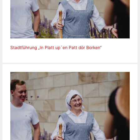
Stadtführung „In Platt up´en Patt dör Borken“