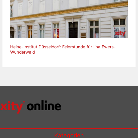
Heine-Institut Düsseldorf: Feierstunde für Ilna Ewers-
Wunderwald
Kategorien