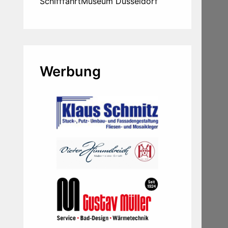
SchifffahrtMuseum Düsseldorf
Werbung