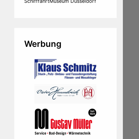
SchifffahrtMuseum Düsseldorf
Werbung