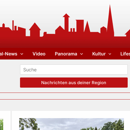
al-News
Video
Panorama
Kultur
Life
Nachrichten aus deiner Region