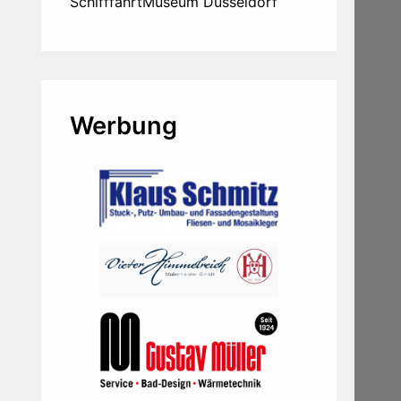
SchifffahrtMuseum Düsseldorf
Werbung