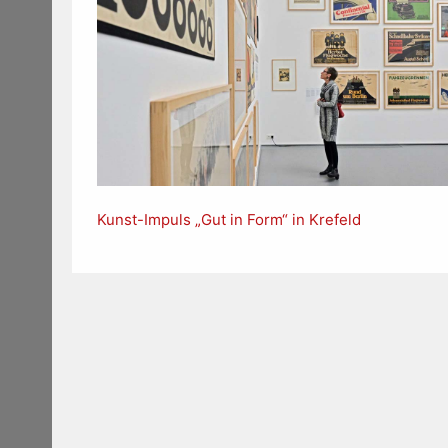
Kunst-Impuls „Gut in Form“ in Krefeld