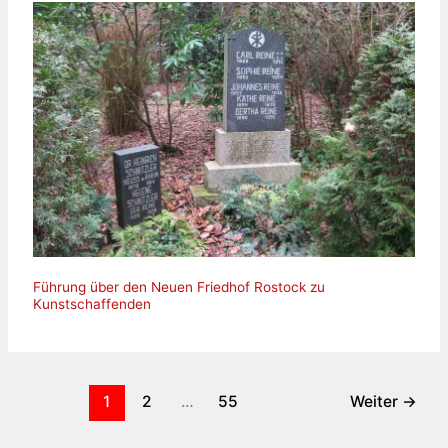
Führung über den Neuen Friedhof Rostock zu
Kunstschaffenden
1
2
…
55
Weiter
→