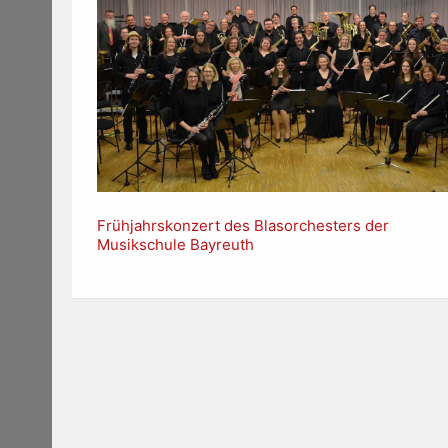
Frühjahrskonzert des Blasorchesters der
Musikschule Bayreuth