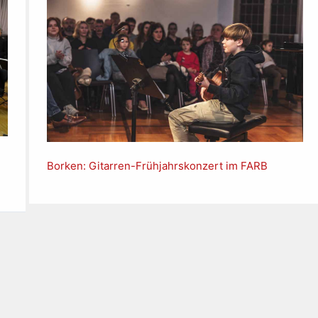
Borken: Gitarren-Frühjahrskonzert im FARB