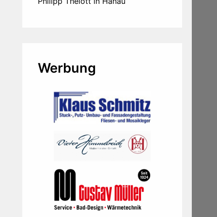
Philipp Thelott in Hanau
Werbung