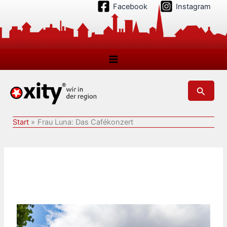
Zum
Facebook
Instagram
Inhalt
springen
Suchen
Start
Frau Luna: Das Cafékonzert