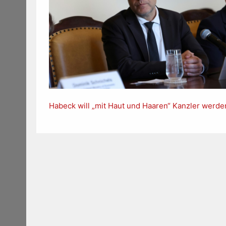
Habeck will „mit Haut und Haaren“ Kanzler werde