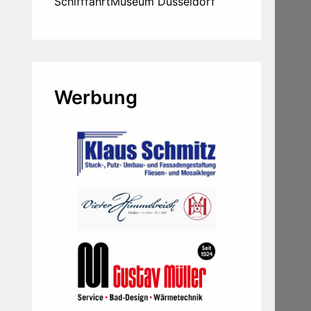
SchifffahrtMuseum Düsseldorf
Werbung