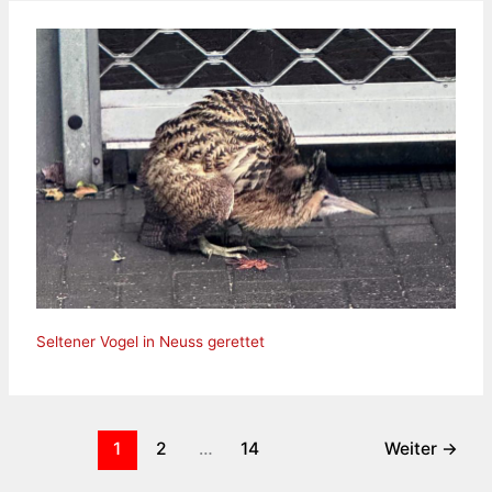
Seltener Vogel in Neuss gerettet
1
2
…
14
Weiter
→