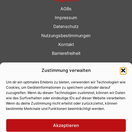
AGBs
Impressum
Datenschutz
Nutzungsbestimmungen
Kontakt
Barrierefreiheit
Service
Zustimmung verwalten
Fotoservice
Um dir ein optimales Erlebnis zu bieten, verwenden wir Technologien wie
Videoservice
Cookies, um Geräteinformationen zu speichern und/oder darauf
Werbung
zuzugreifen. Wenn du diesen Technologien zustimmst, können wir Daten
wie das Surfverhalten oder eindeutige IDs auf dieser Website verarbeiten.
Contenterstellung
Wenn du deine Zustimmung nicht erteilst oder zurückziehst, können
bestimmte Merkmale und Funktionen beeinträchtigt werden.
Lokalnachrichten
Lokalfernsehen
Akzeptieren
Eventkalender