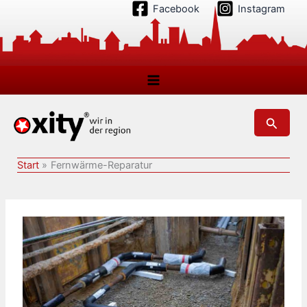
Zum
Facebook
Instagram
Inhalt
springen
Suchen
Start
Fernwärme-Reparatur