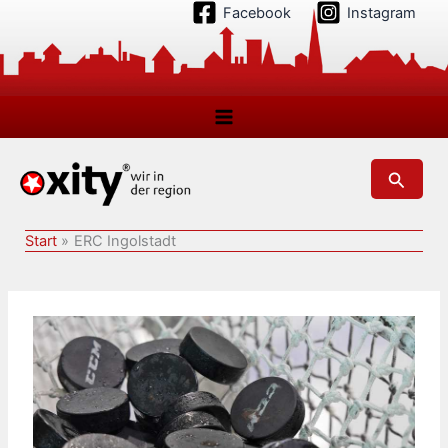
Zum
Facebook
Instagram
Inhalt
springen
Suchen
Start
ERC Ingolstadt