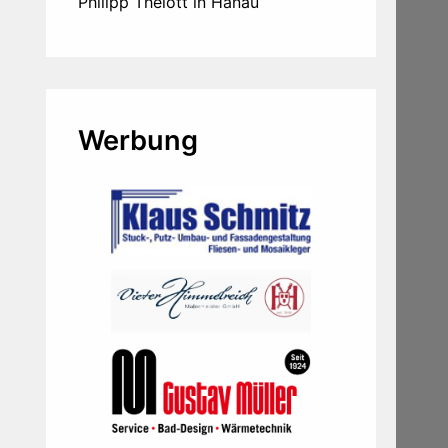
Philipp Thelott in Hanau
Werbung