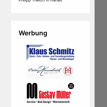
Philipp Thelott in Hanau
Werbung