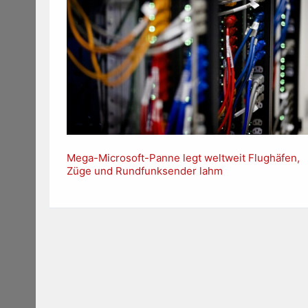
Mega-Microsoft-Panne legt weltweit Flughäfen,
Züge und Rundfunksender lahm