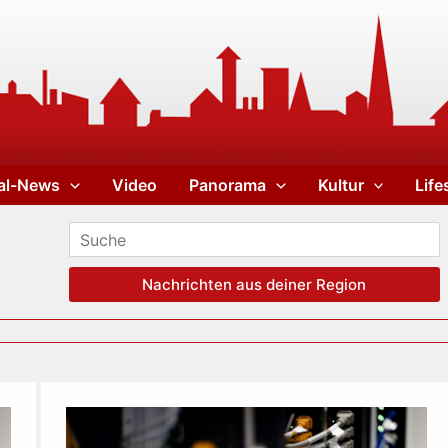
al-News
Video
Panorama
Kultur
Life
Nachrichten aus deiner Region