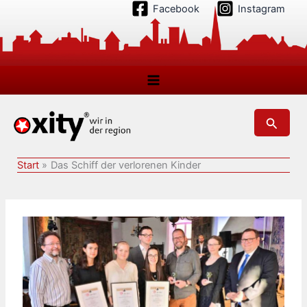
Zum
Facebook
Instagram
Inhalt
springen
Suchen
Start
Das Schiff der verlorenen Kinder