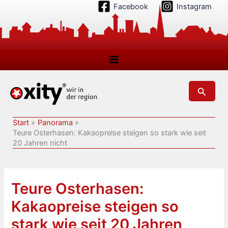
Zum
Facebook
Instagram
Inhalt
springen
Suchen
Start
Panorama
Teure Osterhasen: Kakaopreise steigen so stark wie seit
20 Jahren nicht
Teure Osterhasen:
Kakaopreise steigen so
stark wie seit 20 Jahren