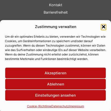
Kontakt
Barrierefreiheit
Service
Zustimmung verwalten
Fotoservice
Um dir ein optimales Erlebnis zu bieten, verwenden wir Technologien wie
Videoservice
Cookies, um Geräteinformationen zu speichern und/oder darauf
Werbung
zuzugreifen. Wenn du diesen Technologien zustimmst, können wir Daten
wie das Surfverhalten oder eindeutige IDs auf dieser Website verarbeiten.
Contenterstellung
Wenn du deine Zustimmung nicht erteilst oder zurückziehst, können
bestimmte Merkmale und Funktionen beeinträchtigt werden.
Lokalnachrichten
Lokalfernsehen
Akzeptieren
Eventkalender
Ablehnen
Einstellungen ansehen
Copyright 2026 © Xity Online GmbH
Cookie-Richtlinie
Datenschutz
Impressum