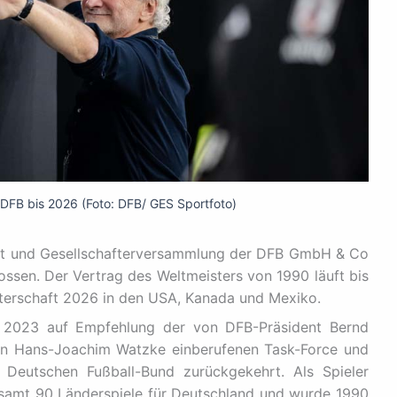
m DFB bis 2026 (Foto: DFB/ GES Sportfoto)
rat und Gesellschafterversammlung der DFB GmbH & Co
sen. Der Vertrag des Weltmeisters von 1990 läuft bis
terschaft 2026 in den USA, Kanada und Mexiko.
r 2023 auf Empfehlung der von DFB-Präsident Bernd
en Hans-Joachim Watzke einberufenen Task-Force und
eutschen Fußball-Bund zurückgekehrt. Als Spieler
esamt 90 Länderspiele für Deutschland und wurde 1990