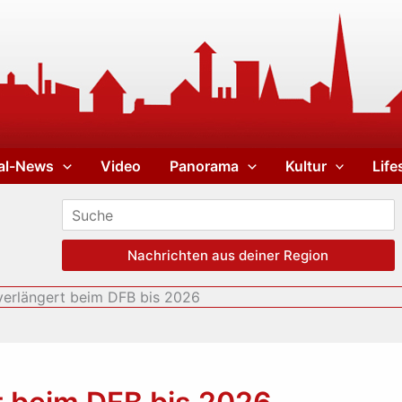
al-News
Video
Panorama
Kultur
Life
Nachrichten aus deiner Region
 verlängert beim DFB bis 2026