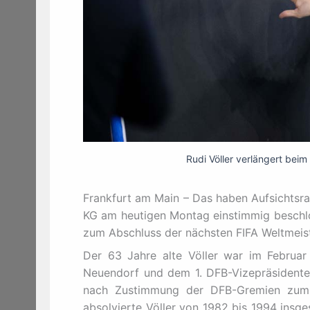
Rudi Völler verlängert bei
Frankfurt am Main – Das haben Aufsichts
KG am heutigen Montag einstimmig beschlos
zum Abschluss der nächsten FIFA Weltmeis
Der 63 Jahre alte Völler war im Februa
Neuendorf und dem 1. DFB-Vizepräsident
nach Zustimmung der DFB-Gremien zum D
absolvierte Völler von 1982 bis 1994 insg