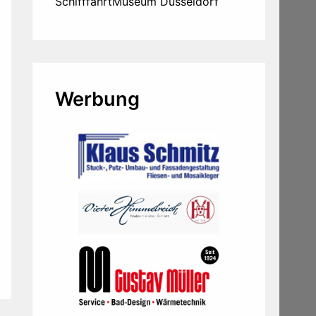
SchifffahrtMuseum Düsseldorf
Werbung