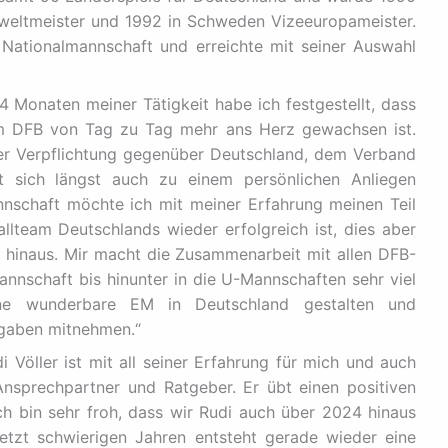
zeweltmeister und 1992 in Schweden Vizeeuropameister.
ationalmannschaft und erreichte mit seiner Auswahl
14 Monaten meiner Tätigkeit habe ich festgestellt, dass
im DFB von Tag zu Tag mehr ans Herz gewachsen ist.
der Verpflichtung gegenüber Deutschland, dem Verband
t sich längst auch zu einem persönlichen Anliegen
nnschaft möchte ich mit meiner Erfahrung meinen Teil
llteam Deutschlands wieder erfolgreich ist, dies aber
hinaus. Mir macht die Zusammenarbeit mit allen DFB-
nnschaft bis hinunter in die U-Mannschaften sehr viel
ne wunderbare EM in Deutschland gestalten und
fgaben mitnehmen.“
 Völler ist mit all seiner Erfahrung für mich und auch
 Ansprechpartner und Ratgeber. Er übt einen positiven
Ich bin sehr froh, dass wir Rudi auch über 2024 hinaus
tzt schwierigen Jahren entsteht gerade wieder eine