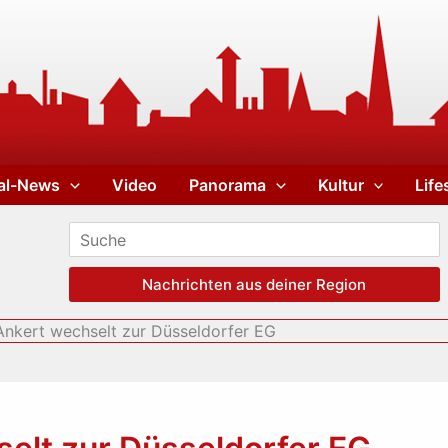
al-News
Video
Panorama
Kultur
Life
Nachrichten aus deiner Region
Ankert wechselt zur Düsseldorfer EG