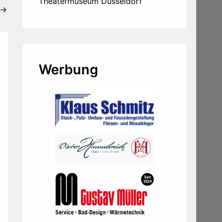
Theatermuseum Düsseldorf
→
Werbung