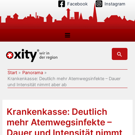
Zum
Facebook
Instagram
Inhalt
springen
Suchen
Start
Panorama
Krankenkasse: Deutlich mehr Atemwegsinfekte – Dauer
und Intensität nimmt aber ab
Krankenkasse: Deutlich
mehr Atemwegsinfekte –
Dauer und Intensität nimmt