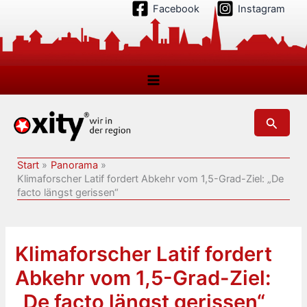
Zum
Facebook
Instagram
Inhalt
springen
Suchen
Start
Panorama
Klimaforscher Latif fordert Abkehr vom 1,5-Grad-Ziel: „De
facto längst gerissen“
Klimaforscher Latif fordert
Abkehr vom 1,5-Grad-Ziel:
„De facto längst gerissen“