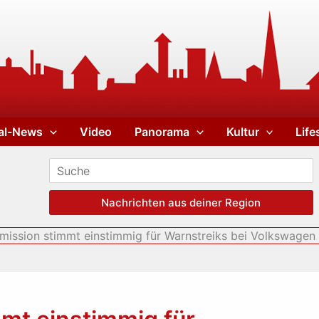
al-News
Video
Panorama
Kultur
Life
Nachrichten aus deiner Region
mission stimmt einstimmig für Warnstreiks bei Volkswage