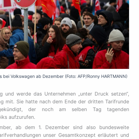
eiks bei Volkswagen ab Dezember (Foto: AFP/Ronny HARTMANN)
ig und werde das Unternehmen „unter Druck setzen“,
ag mit. Sie hatte nach dem Ende der dritten Tarifrunde
ngekündigt, der noch am selben Tag tagenden
iks aufzurufen.
ember, ab dem 1. Dezember sind also bundesweite
arifverhandlungen unser Gesamtkonzept erläutert und