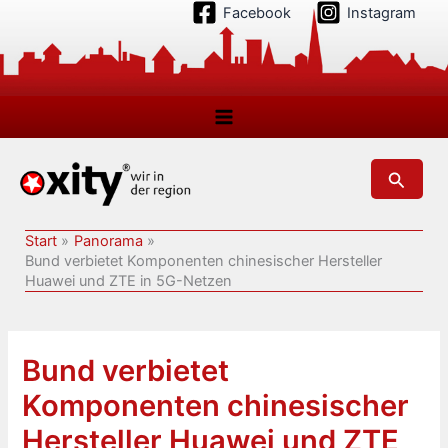
Zum
Facebook
Instagram
Inhalt
springen
Suchen
Start
Panorama
Bund verbietet Komponenten chinesischer Hersteller
Huawei und ZTE in 5G-Netzen
Bund verbietet
Komponenten chinesischer
Hersteller Huawei und ZTE