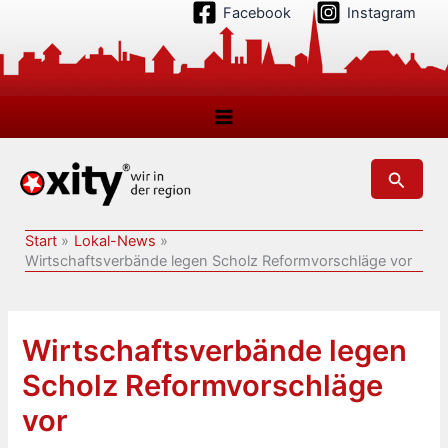
Zum
Facebook
Instagram
Inhalt
springen
Suchen
Start
Lokal-News
Wirtschaftsverbände legen Scholz Reformvorschläge vor
Wirtschaftsverbände legen
Scholz Reformvorschläge
vor