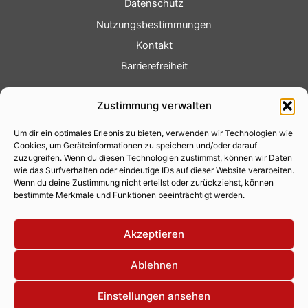
Datenschutz
Nutzungsbestimmungen
Kontakt
Barrierefreiheit
Service
Zustimmung verwalten
Fotoservice
Um dir ein optimales Erlebnis zu bieten, verwenden wir Technologien wie
Videoservice
Cookies, um Geräteinformationen zu speichern und/oder darauf
Werbung
zuzugreifen. Wenn du diesen Technologien zustimmst, können wir Daten
wie das Surfverhalten oder eindeutige IDs auf dieser Website verarbeiten.
Contenterstellung
Wenn du deine Zustimmung nicht erteilst oder zurückziehst, können
bestimmte Merkmale und Funktionen beeinträchtigt werden.
Lokalnachrichten
Lokalfernsehen
Akzeptieren
Eventkalender
Ablehnen
Einstellungen ansehen