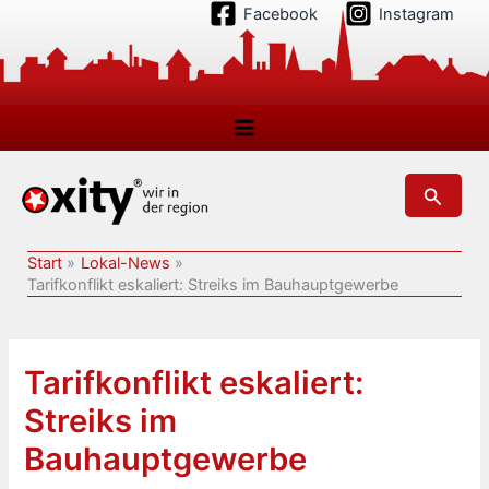
Zum
Facebook
Instagram
Inhalt
springen
Suchen
Start
Lokal-News
Tarifkonflikt eskaliert: Streiks im Bauhauptgewerbe
Tarifkonflikt eskaliert:
Streiks im
Bauhauptgewerbe