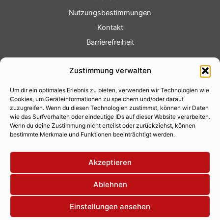
Nutzungsbestimmungen
Kontakt
Barrierefreiheit
Service
Zustimmung verwalten
Fotoservice
Um dir ein optimales Erlebnis zu bieten, verwenden wir Technologien wie
Videoservice
Cookies, um Geräteinformationen zu speichern und/oder darauf
Werbung
zuzugreifen. Wenn du diesen Technologien zustimmst, können wir Daten
wie das Surfverhalten oder eindeutige IDs auf dieser Website verarbeiten.
Contenterstellung
Wenn du deine Zustimmung nicht erteilst oder zurückziehst, können
bestimmte Merkmale und Funktionen beeinträchtigt werden.
Lokalnachrichten
Lokalfernsehen
Akzeptieren
Eventkalender
Ablehnen
Einstellungen ansehen