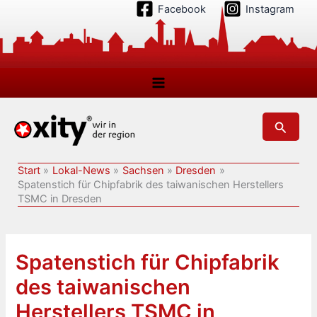
Zum
Facebook
Instagram
Inhalt
springen
Suchen
Start
Lokal-News
Sachsen
Dresden
Spatenstich für Chipfabrik des taiwanischen Herstellers
TSMC in Dresden
Spatenstich für Chipfabrik
des taiwanischen
Herstellers TSMC in