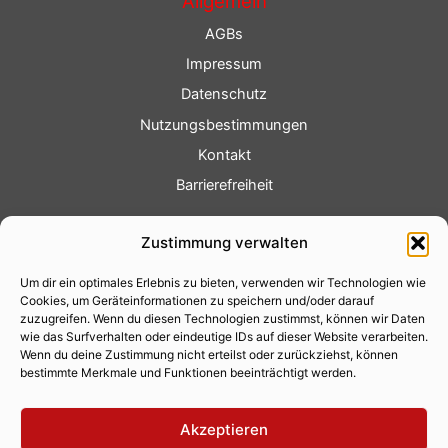
Allgemein
AGBs
Impressum
Datenschutz
Nutzungsbestimmungen
Kontakt
Barrierefreiheit
Service
Zustimmung verwalten
Fotoservice
Um dir ein optimales Erlebnis zu bieten, verwenden wir Technologien wie
Videoservice
Cookies, um Geräteinformationen zu speichern und/oder darauf
Werbung
zuzugreifen. Wenn du diesen Technologien zustimmst, können wir Daten
wie das Surfverhalten oder eindeutige IDs auf dieser Website verarbeiten.
Contenterstellung
Wenn du deine Zustimmung nicht erteilst oder zurückziehst, können
bestimmte Merkmale und Funktionen beeinträchtigt werden.
Lokalnachrichten
Lokalfernsehen
Akzeptieren
Eventkalender