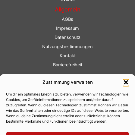
Allgemein
AGBs
Impressum
Datenschutz
Nutzungsbestimmungen
Kontakt
Barrierefreiheit
Service
Zustimmung verwalten
Fotoservice
Um dir ein optimales Erlebnis zu bieten, verwenden wir Technologien wie
Videoservice
Cookies, um Geräteinformationen zu speichern und/oder darauf
Werbung
zuzugreifen. Wenn du diesen Technologien zustimmst, können wir Daten
wie das Surfverhalten oder eindeutige IDs auf dieser Website verarbeiten.
Contenterstellung
Wenn du deine Zustimmung nicht erteilst oder zurückziehst, können
bestimmte Merkmale und Funktionen beeinträchtigt werden.
Lokalnachrichten
Lokalfernsehen