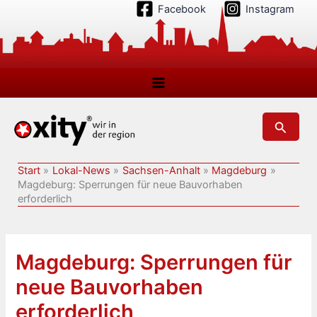
Zum
Facebook
Instagram
Inhalt
springen
Suchen
Start
Lokal-News
Sachsen-Anhalt
Magdeburg
Magdeburg: Sperrungen für neue Bauvorhaben
erforderlich
Magdeburg: Sperrungen für
neue Bauvorhaben
erforderlich