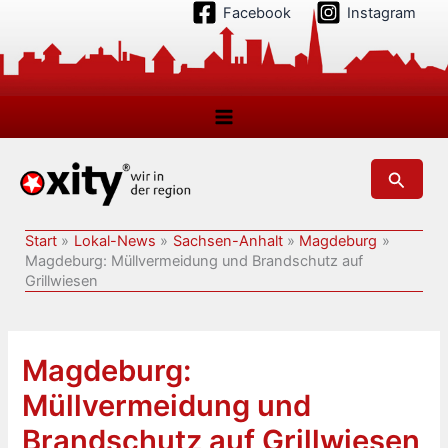
Zum
Facebook
Instagram
Inhalt
springen
Suchen
Start
Lokal-News
Sachsen-Anhalt
Magdeburg
Magdeburg: Müllvermeidung und Brandschutz auf
Grillwiesen
Magdeburg:
Müllvermeidung und
Brandschutz auf Grillwiesen