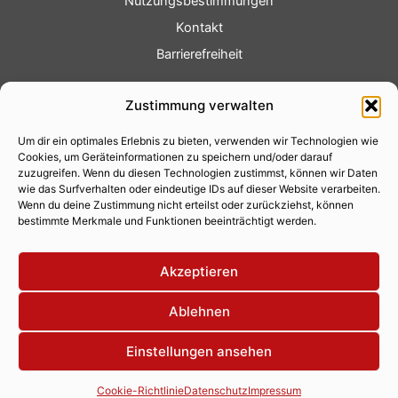
Nutzungsbestimmungen
Kontakt
Barrierefreiheit
Service
Zustimmung verwalten
Fotoservice
Um dir ein optimales Erlebnis zu bieten, verwenden wir Technologien wie
Videoservice
Cookies, um Geräteinformationen zu speichern und/oder darauf
Werbung
zuzugreifen. Wenn du diesen Technologien zustimmst, können wir Daten
wie das Surfverhalten oder eindeutige IDs auf dieser Website verarbeiten.
Contenterstellung
Wenn du deine Zustimmung nicht erteilst oder zurückziehst, können
bestimmte Merkmale und Funktionen beeinträchtigt werden.
Lokalnachrichten
Lokalfernsehen
Akzeptieren
Eventkalender
Ablehnen
Einstellungen ansehen
Copyright 2026 © Xity Online GmbH
Cookie-Richtlinie
Datenschutz
Impressum